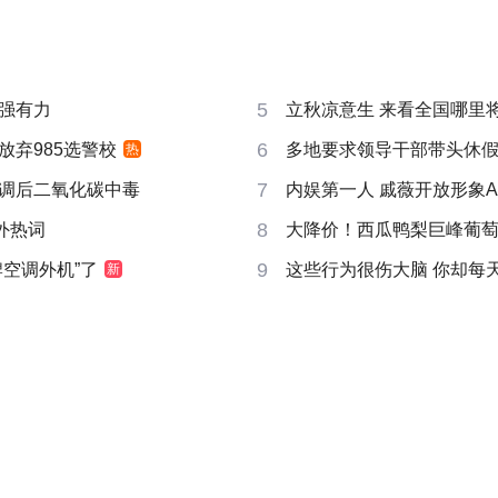
5
强有力
立秋凉意生 来看全国哪里
6
放弃985选警校
多地要求领导干部带头休
热
7
调后二氧化碳中毒
内娱第一人 戚薇开放形象A
8
成海外热词
大降价！西瓜鸭梨巨峰葡
9
牌空调外机”了
这些行为很伤大脑 你却每
新