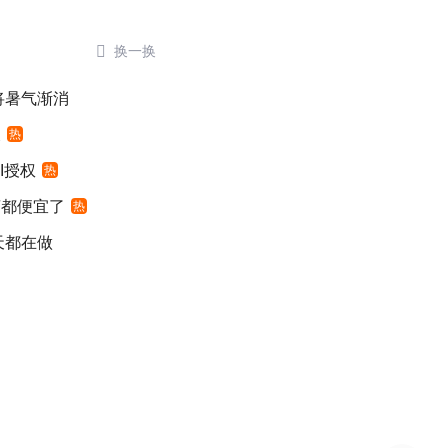

换一换
将暑气渐消
假
热
I授权
热
萄都便宜了
热
天都在做