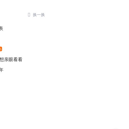

换一换
表
热
 想亲眼看看
年