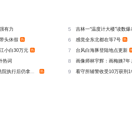
5
强有力
吉林一“温度计大楼”读数爆
6
带头休假
感觉全东北都在等7号
热
热
7
江小白30万元
台风白海豚登陆地点更新
热
8
成海外热词
画像师林宇辉：画梅姨7年
9
院执行后仍拿不到
看守所辅警收受10万获刑1
热