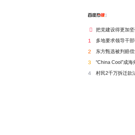


把党建设得更加坚
1
多地要求领导干部
2
东方甄选被判赔偿
3
“China Cool”
4
村民2千万拆迁款法